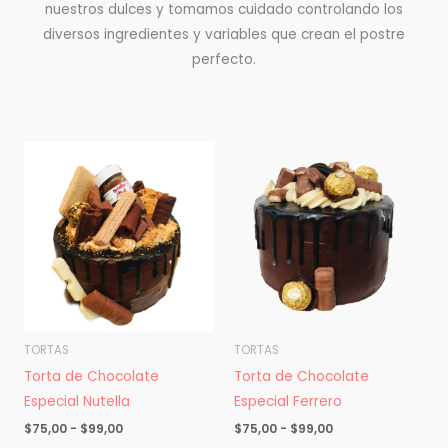
nuestros dulces y tomamos cuidado controlando los
diversos ingredientes y variables que crean el postre
perfecto.
Rango
Rango
de
de
precios:
precios:
desde
desde
$75,00
$75,00
hasta
hasta
$99,00
$99,00
TORTAS
TORTAS
Torta de Chocolate
Torta de Chocolate
Especial Nutella
Especial Ferrero
$
75,00
-
$
99,00
$
75,00
-
$
99,00