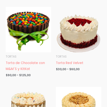
Rango
Rango
de
de
precios:
precios:
desde
desde
$90,00
$30,00
hasta
hasta
$125,00
$60,00
TORTAS
TORTAS
Torta de Chocolate con
Torta Red Velvet
M&M´S y KitKat
$
30,00
-
$
60,00
$
90,00
-
$
125,00
Rango
Rango
de
de
precios:
precios:
desde
desde
$24,00
$45,00