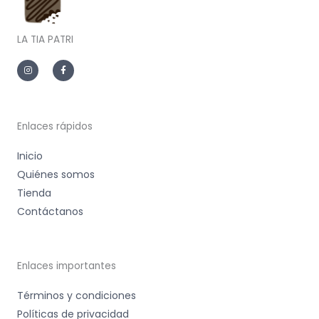
LA TIA PATRI
I
F
n
a
s
c
t
e
a
b
g
o
r
o
a
k
m
-
Enlaces rápidos
f
Inicio
Quiénes somos
Tienda
Contáctanos
Enlaces importantes
Términos y condiciones
Políticas de privacidad