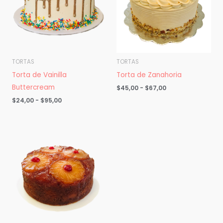
hasta
hasta
$95,00
$67,00
TORTAS
TORTAS
Torta de Vainilla
Torta de Zanahoria
Buttercream
$
45,00
-
$
67,00
$
24,00
-
$
95,00
Rango
de
precios:
desde
$40,00
hasta
$70,00